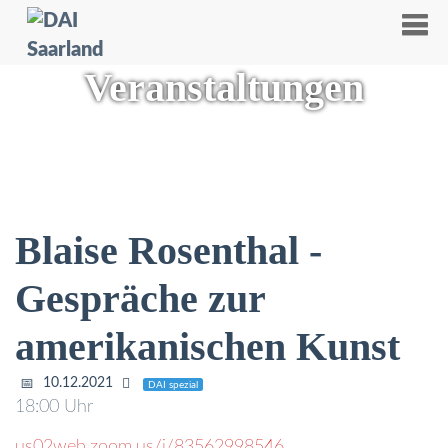
Veranstaltungen
Blaise Rosenthal -
Gespräche zur
amerikanischen Kunst
10.12.2021
DAI spezial
18:00 Uhr
us02web.zoom.us/j/83562998546