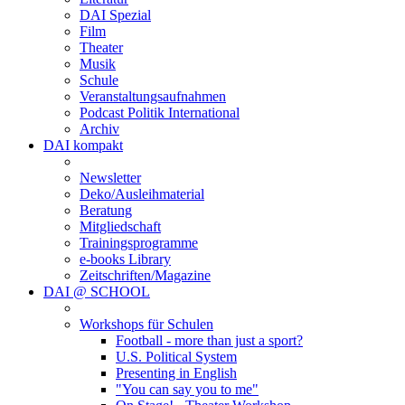
DAI Spezial
Film
Theater
Musik
Schule
Veranstaltungsaufnahmen
Podcast Politik International
Archiv
DAI kompakt
Newsletter
Deko/Ausleihmaterial
Beratung
Mitgliedschaft
Trainingsprogramme
e-books Library
Zeitschriften/Magazine
DAI @ SCHOOL
Workshops für Schulen
Football - more than just a sport?
U.S. Political System
Presenting in English
"You can say you to me"