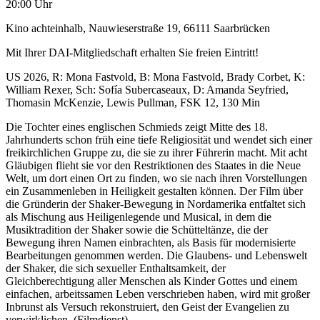
20:00 Uhr
Kino achteinhalb, Nauwieserstraße 19, 66111 Saarbrücken
Mit Ihrer DAI-Mitgliedschaft erhalten Sie freien Eintritt!
US 2026, R: Mona Fastvold, B: Mona Fastvold, Brady Corbet, K:
William Rexer, Sch: Sofía Subercaseaux, D: Amanda Seyfried,
Thomasin McKenzie, Lewis Pullman, FSK 12, 130 Min
Die Tochter eines englischen Schmieds zeigt Mitte des 18.
Jahrhunderts schon früh eine tiefe Religiosität und wendet sich einer
freikirchlichen Gruppe zu, die sie zu ihrer Führerin macht. Mit acht
Gläubigen flieht sie vor den Restriktionen des Staates in die Neue
Welt, um dort einen Ort zu finden, wo sie nach ihren Vorstellungen
ein Zusammenleben in Heiligkeit gestalten können. Der Film über
die Gründerin der Shaker-Bewegung in Nordamerika entfaltet sich
als Mischung aus Heiligenlegende und Musical, in dem die
Musiktradition der Shaker sowie die Schütteltänze, die der
Bewegung ihren Namen einbrachten, als Basis für modernisierte
Bearbeitungen genommen werden. Die Glaubens- und Lebenswelt
der Shaker, die sich sexueller Enthaltsamkeit, der
Gleichberechtigung aller Menschen als Kinder Gottes und einem
einfachen, arbeitssamen Leben verschrieben haben, wird mit großer
Inbrunst als Versuch rekonstruiert, den Geist der Evangelien zu
verwirklichen. (Filmdienst)