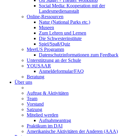
On Stage! - Theater Workshop
Social Media: Kooperation mit der
Landesmedienanstalt
Online-Ressourcen
Natur (National Parks etc.)
Museen
Zum Lehren und Lernen
Die Schwesterinstitute
Spiel/Spaß/Quiz
MeetUS Programm
Datenschutzinformationen zum Feedback
Unterstützung an der Schule
YOUSAAR
Anmeldeformular/FAQ
Beratung
Über uns
Auftrag & Aktivitäten
Team
Vorstand
Satzung
Mitglied werden
Aufnahmeantrag
Praktikum im DAI
Amerikanische Aktivitäten der Anderen (AAA)