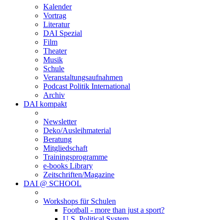
Kalender
Vortrag
Literatur
DAI Spezial
Film
Theater
Musik
Schule
Veranstaltungsaufnahmen
Podcast Politik International
Archiv
DAI kompakt
Newsletter
Deko/Ausleihmaterial
Beratung
Mitgliedschaft
Trainingsprogramme
e-books Library
Zeitschriften/Magazine
DAI @ SCHOOL
Workshops für Schulen
Football - more than just a sport?
U.S. Political System