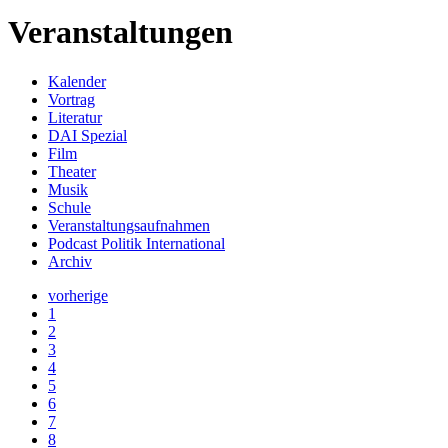
Veranstaltungen
Kalender
Vortrag
Literatur
DAI Spezial
Film
Theater
Musik
Schule
Veranstaltungsaufnahmen
Podcast Politik International
Archiv
vorherige
1
2
3
4
5
6
7
8