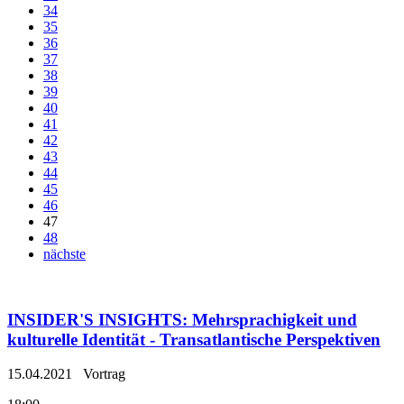
34
35
36
37
38
39
40
41
42
43
44
45
46
47
48
nächste
INSIDER'S INSIGHTS: Mehrsprachigkeit und
kulturelle Identität - Transatlantische Perspektiven
15.04.2021
Vortrag