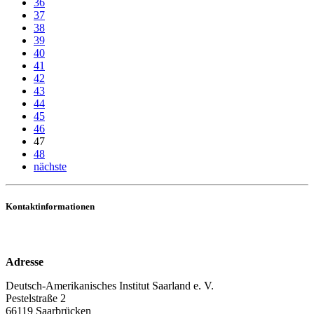
36
37
38
39
40
41
42
43
44
45
46
47
48
nächste
Kontaktinformationen
Adresse
Deutsch-Amerikanisches Institut Saarland e. V.
Pestelstraße 2
66119 Saarbrücken